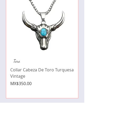
Collar de moda pe
Toro
cristales zirconia
Collar Cabeza De Toro Turquesa
Price
MX$490.00
Vintage
Price
MX$350.00