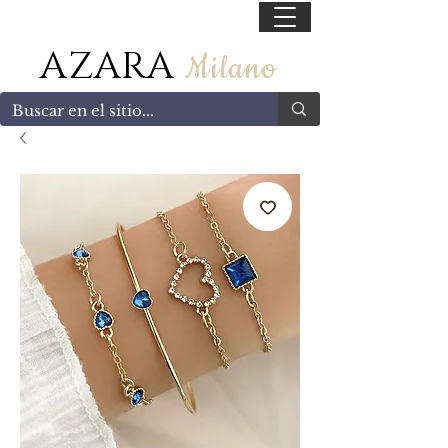
55 47169499
AZARA
Milano