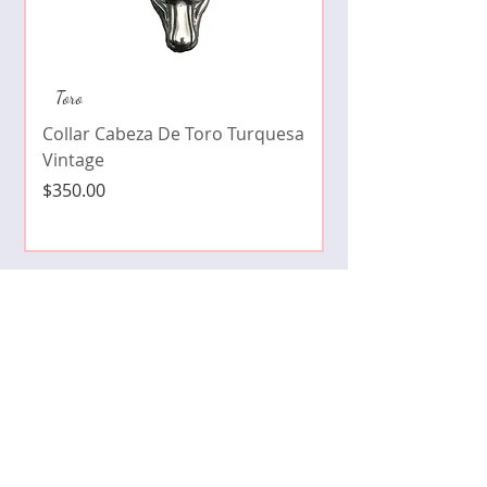
Collar de moda pe
Toro
cristales zirconia
Collar Cabeza De Toro Turquesa
Precio
$490.00
Vintage
Precio
$350.00