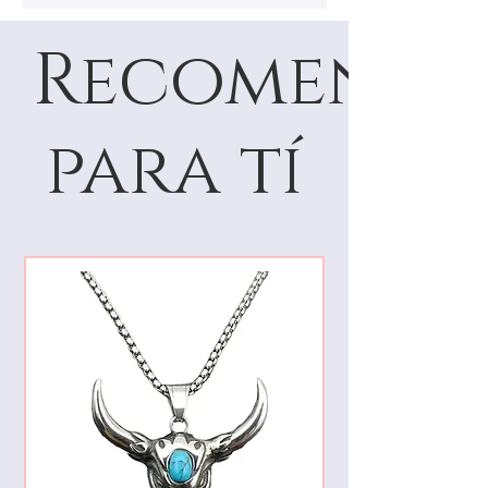
Recomenda
para tí