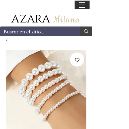
55 47169499
AZARA
Milano