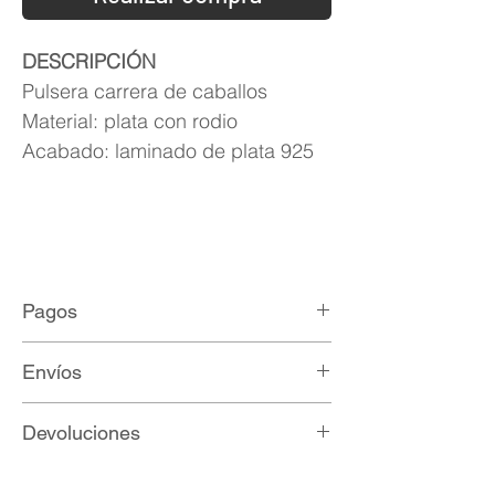
DESCRIPCIÓN
Pulsera carrera de caballos
Material: plata con rodio
Acabado: laminado de plata 925
Pagos
Métodos de pago:
Envíos
Paypal
Mercadopago
Envíos nacionales por $90 MXN con
Devoluciones
Transferencia bancaria
Fedex, DHL, UPS y Redpack.
Depósito bancario
Envíos gratis en compras mayores a
Todo artículo adquirido que no sea de