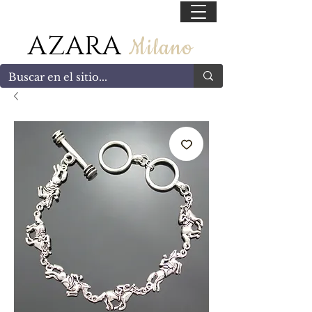
55 47169499
AZARA
Milano