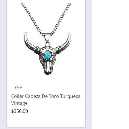
Collar de moda pe
Toro
cristales zirconia
Collar Cabeza De Toro Turquesa
Precio
$490.00
Vintage
Precio
$350.00