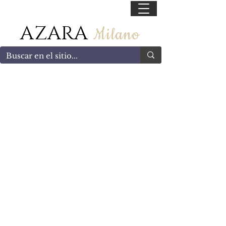
55 47169499
AZARA
Milano