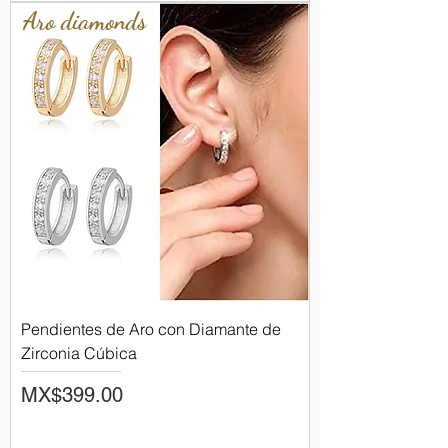
Aro diamonds
Pendientes de Aro con Diamante de
Zirconia Cúbica
Price
MX$399.00