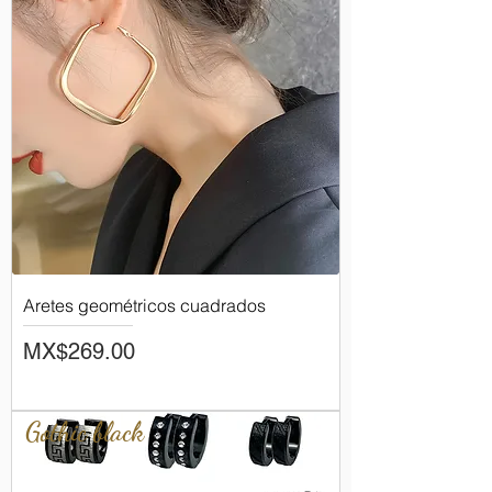
Aretes geométricos cuadrados
Price
MX$269.00
Gothic black