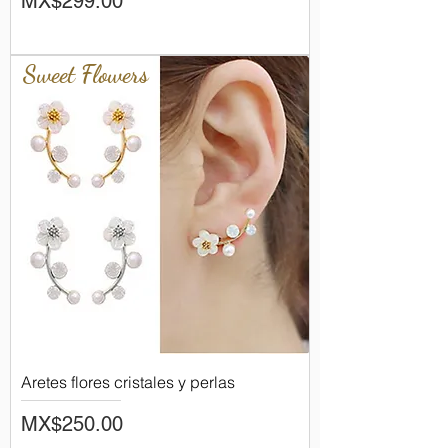
MX$299.00
Sweet Flowers
Aretes flores cristales y perlas
Price
MX$250.00