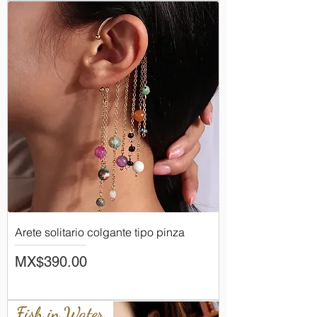
Arete solitario colgante tipo pinza
Price
MX$390.00
Fish in Water