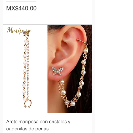
Price
MX$440.00
Mariposa
Arete mariposa con cristales y
cadenitas de perlas