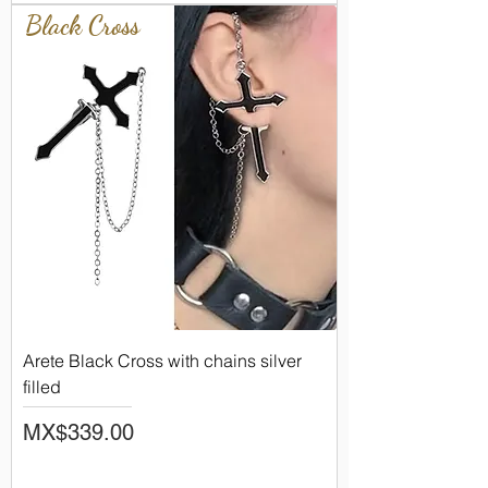
Black Cross
Arete Black Cross with chains silver
filled
Price
MX$339.00