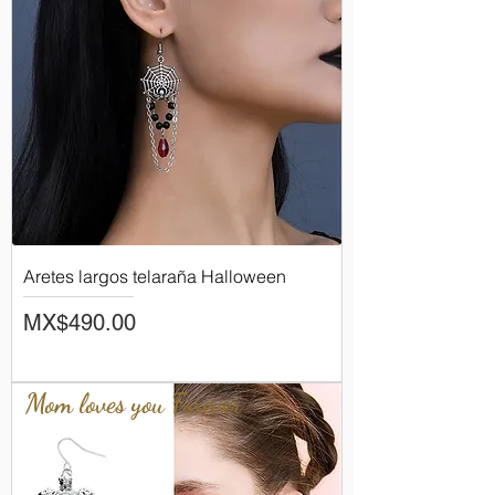
Aretes largos telaraña Halloween
Price
MX$490.00
Mom loves you Forever