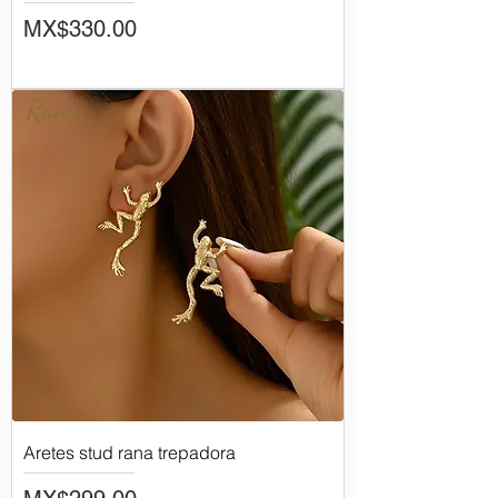
Price
MX$330.00
Rana
Aretes stud rana trepadora
Price