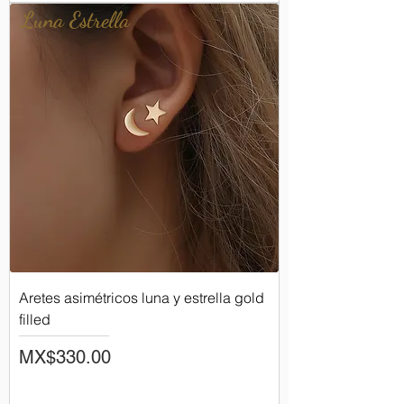
Luna Estrella
Aretes asimétricos luna y estrella gold
filled
Price
MX$330.00