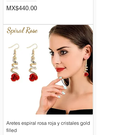
Price
MX$440.00
Spiral Rose
Aretes espiral rosa roja y cristales gold
filled