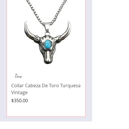
Collar de moda pe
Toro
cristales zirconia
Collar Cabeza De Toro Turquesa
Precio
$490.00
Vintage
Precio
$350.00