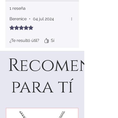
1 reseña
Berenice
•
04 jul 2024
Obtuvo 5 de 5 estrellas.
¿Te resultó útil?
Sí
Recomenda
para tí