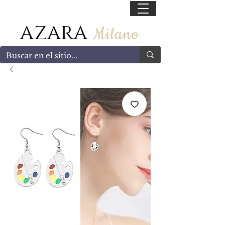
55 47169499
AZARA
Milano