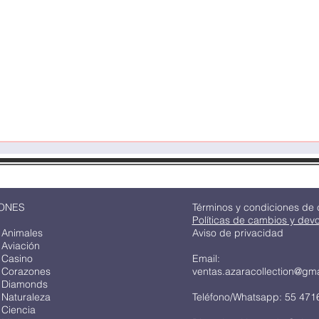
Quick View
ONES
Términos y condiciones de
Políticas de cambios y dev
 Animales
Aviso de privacidad
 Aviación
 Casino
Email:
 Corazones
ventas.azaracollection@gm
 Diamonds
 Naturaleza
Teléfono/Whatsapp: 55 471
 Ciencia