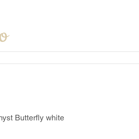
Iniciar sesión
o
yst Butterfly white