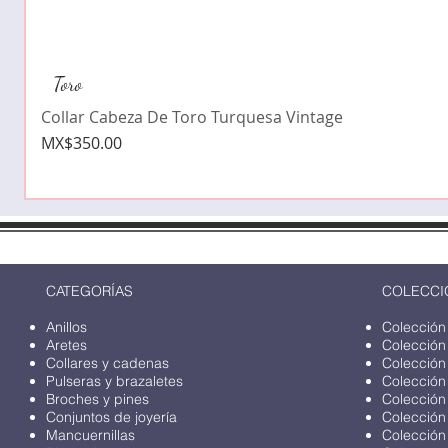
Toro
Collar Cabeza De Toro Turquesa Vintage
Price
MX$350.00
CATEGORÍAS
COLECCI
Anillos
Colección
Aretes
Colección
Collares y cadenas
Colección
Pulseras y brazaletes
Colección
Broches y pines
Colección
Conjuntos de joyería
Colección
Mancuernillas
Colección