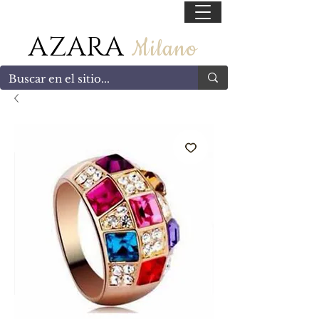
55 47169499
AZARA
Milano