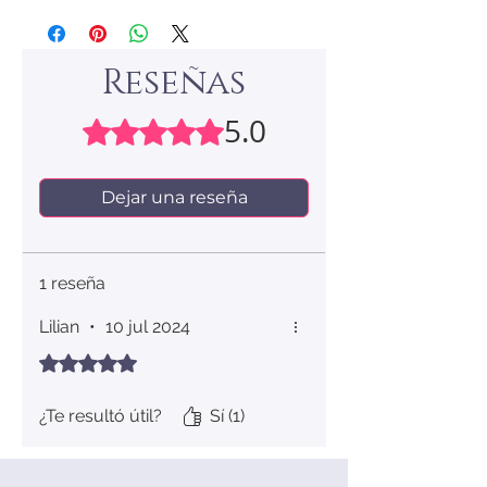
Talla
Circunferencia
Diámetro
(mm)
Interno
(mm)
Reseñas
5
49.3
15.7
5.0
Obtuvo 5 de 5 estrellas.
6
51.8
16.5
Dejar una reseña
7
54.4
17.3
8
56.9
18.1
1 reseña
9
59.5
18.9
Lilian
•
10 jul 2024
10
62.1
19.8
Obtuvo 5 de 5 estrellas.
11
64.6
20.6
¿Te resultó útil?
Sí (1)
12
67.2
21.4