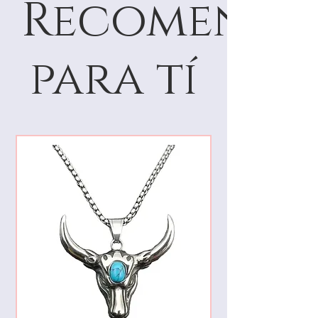
Recomenda
para tí