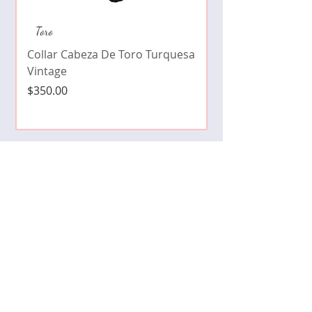
Collar de moda pe
Toro
cristales zirconia
Collar Cabeza De Toro Turquesa
Precio
$490.00
Vintage
Precio
$350.00