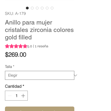
SKU: A-179
Anillo para mujer
cristales zirconia colores
gold filled
Según 1 reseña, la calificación es de 5.0 de 5 estrellas
5.0 | 1 reseña
Precio
$269.00
Talla
*
Cantidad
*