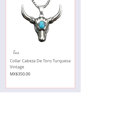
Collar de moda pe
Toro
cristales zirconia
Collar Cabeza De Toro Turquesa
Price
MX$490.00
Vintage
Price
MX$350.00