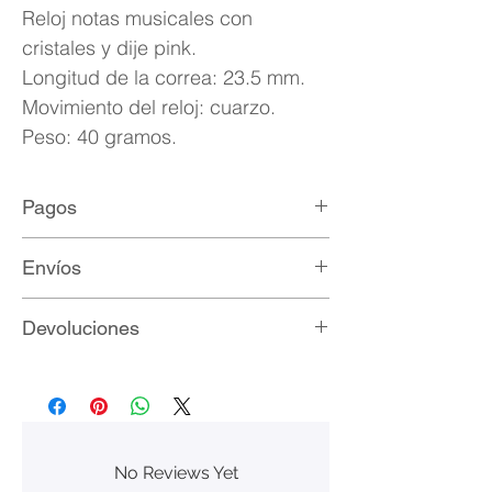
Reloj notas musicales con
cristales y dije pink.
Longitud de la correa: 23.5 mm.
Movimiento del reloj: cuarzo.
Peso: 40 gramos.
Pagos
Métodos de pago:
Envíos
Paypal
Mercadopago
Ofrecemos envío gratis a todo México.
Devoluciones
Transferencia bancaria
Depósito a cuenta
Todo artículo adquirido que no sea de
la completa satisfacción del cliente
puede ser devuelto en un plazo
máximo de siete días corridos a partir
No Reviews Yet
de la fecha de recepción del pedido.