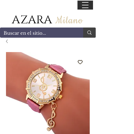
55 47169499
AZARA
Milano