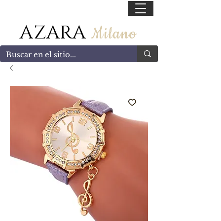
55 47169499
AZARA
Milano