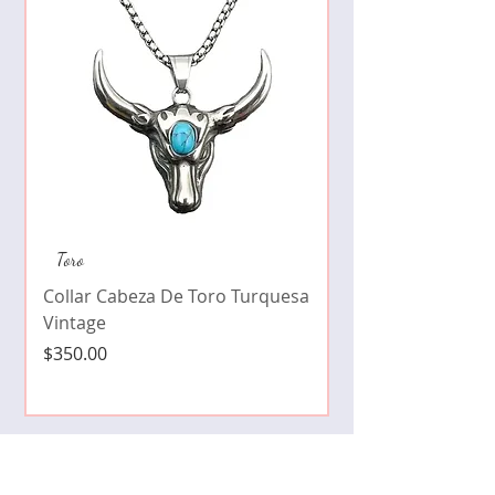
Collar de moda pe
Toro
cristales zirconia
Collar Cabeza De Toro Turquesa
Precio
$490.00
Vintage
Precio
$350.00