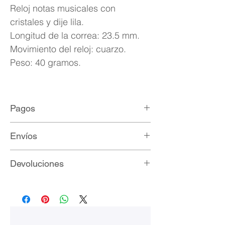
Reloj notas musicales con
cristales y dije lila.
Longitud de la correa: 23.5 mm.
Movimiento del reloj: cuarzo.
Peso: 40 gramos.
Pagos
Métodos de pago:
Envíos
Paypal
Mercadopago
Ofrecemos envío gratis a todo México.
Devoluciones
Transferencia bancaria
Depósito a cuenta
Todo artículo adquirido que no sea de
la completa satisfacción del cliente
puede ser devuelto en un plazo
máximo de siete días corridos a partir