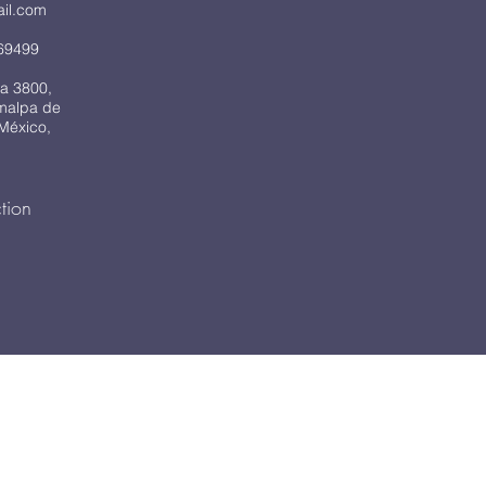
ail.com
69499
a 3800,
imalpa de
México,
tion