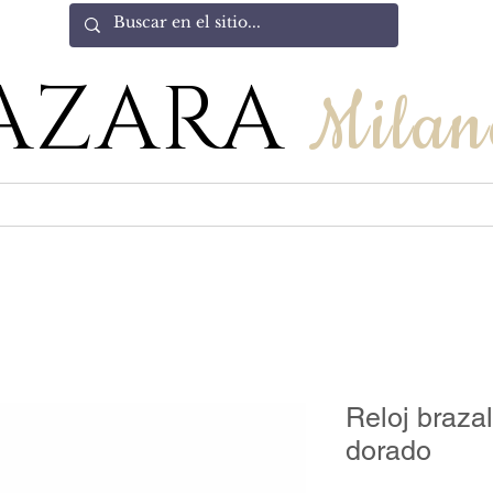
AZARA
Milan
Reloj braza
dorado