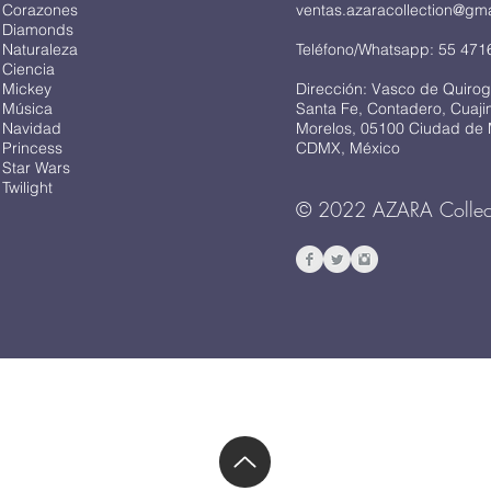
 Corazones
ventas.azaracollection@gm
 Diamonds
 Naturaleza
Teléfono/Whatsapp: 55 471
 Ciencia
 Mickey
Dirección: Vasco de Quirog
 Música
Santa Fe, Contadero, Cuaj
 Navidad
Morelos, 05100 Ciudad de 
 Princess
CDMX, México
 Star Wars
Twilight
© 2022 AZARA Collec