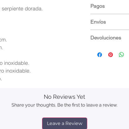
Pagos
e serpiente dorada.
Métodos de pago:
Envíos
Paypal
Mercadopago
Ofrecemos envío g
Devoluciones
Transferencia b
 cm.
Depósito a cue
m.
Todo artículo adqu
completa satisfacc
o inoxidable.
devuelto en un pl
corridos a partir d
ro inoxidable.
pedido.
.
Importante: los p
en el mismo estado
No Reviews Yet
haber sido utiliza
etiquetas original
Share your thoughts. Be the first to leave a review.
Leave a Review