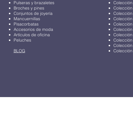
Pulseras y brazaletes
Colección
Broches y pines
Colección
Conjuntos de joyería
Colección
Mancuernillas
Colección
Pisacorbatas
Colección
Accesorios de moda
Colección
Artículos de oficina
Colección
Peluches
Colección
Colección
BLOG
Colección 