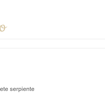
Iniciar sesión
o
lete serpiente