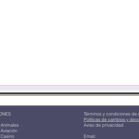
Quick View
ONES
Términos y condiciones de
Políticas de cambios y dev
 Animales
Aviso de privacidad
 Aviación
 Casino
Email: