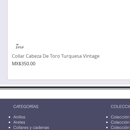
Toro
Collar Cabeza De Toro Turquesa Vintage
Price
MX$350.00
CATEGORÍAS
COLECCI
Anillos
Colección
Aretes
Colección
Collares y cadenas
Colección