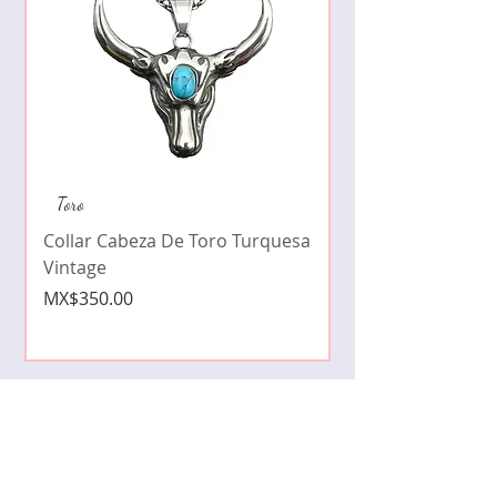
Collar de moda pe
Toro
cristales zirconia
Collar Cabeza De Toro Turquesa
Price
MX$490.00
Vintage
Price
MX$350.00