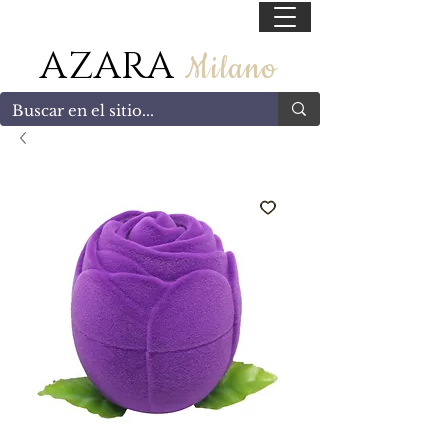
55 47169499
AZARA
Milano