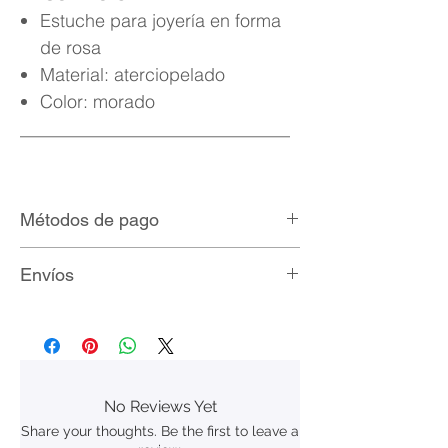
Estuche para joyería en forma
de rosa
Material: aterciopelado
Color: morado
______________________________
Métodos de pago
Tarjetas de crédito/débito
Envíos
MercadoPago
Paypal
Envíos nacionales por $90 MXN con
Fedex, DHL, UPS y Redpack.
Envíos gratis en compras mayores a
$2,000 MXN.
No Reviews Yet
Share your thoughts. Be the first to leave a