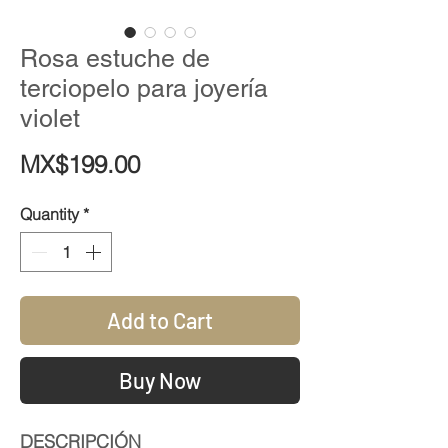
Rosa estuche de
terciopelo para joyería
violet
Price
MX$199.00
Quantity
*
Add to Cart
Buy Now
DESCRIPCIÓN