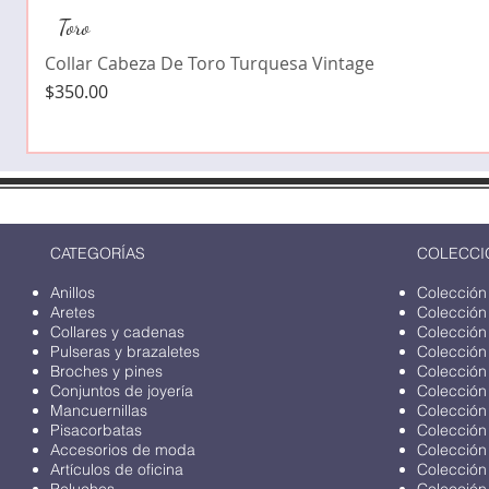
Toro
Collar Cabeza De Toro Turquesa Vintage
Precio
$350.00
CATEGORÍAS
COLECCI
Anillos
Colección
Aretes
Colección
Collares y cadenas
Colección
Pulseras y brazaletes
Colección
Broches y pines
Colección
Conjuntos de joyería
Colección
Mancuernillas
Colección
Pisacorbatas
Colección
Accesorios de moda
Colección
Artículos de oficina
Colección
Peluches
Colección