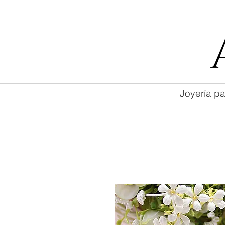
55 47169499
Joyería pa