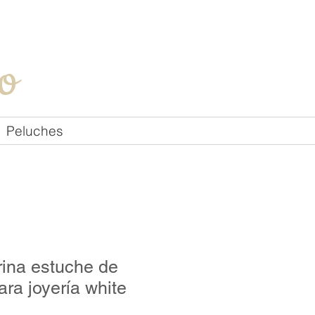
Iniciar sesión
o
Peluches
ina estuche de
ara joyería white