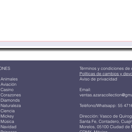
Vista rápida
ONES
Términos y condiciones de
Políticas de cambios y dev
 Animales
Aviso de privacidad
 Aviación
 Casino
Email:
 Corazones
ventas.azaracollection@gm
 Diamonds
 Naturaleza
Teléfono/Whatsapp: 55 471
 Ciencia
 Mickey
Dirección: Vasco de Quirog
 Música
Santa Fe, Contadero, Cuaj
 Navidad
Morelos, 05100 Ciudad de 
 Princess
CDMX, México