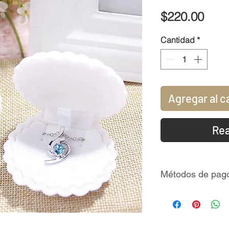
Prec
$220.00
Cantidad
*
Agregar al c
Rea
Métodos de pag
Tarjetas de créd
MercadoPago
Paypal