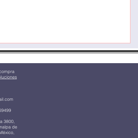
C
P
$
 compra
oluciones
ail.com
69499
a 3800,
imalpa de
México,