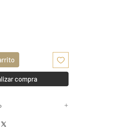
io
arrito
lizar compra
o
ito/débito