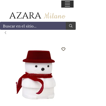
55 47169499
AZARA
Milano