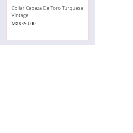
cristales zirconia
Collar Cabeza De Toro Turquesa
Price
MX$490.00
Vintage
Price
MX$350.00