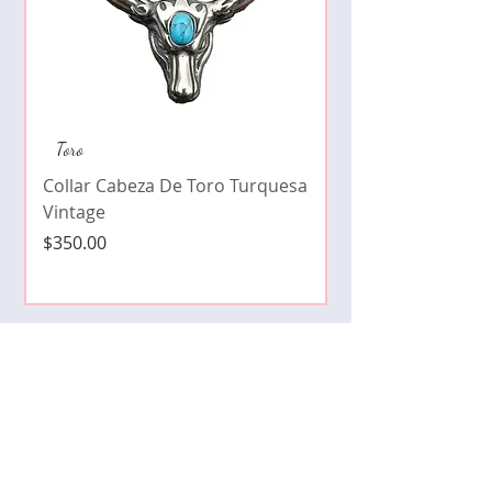
Collar de moda pe
Toro
cristales zirconia
Collar Cabeza De Toro Turquesa
Precio
$490.00
Vintage
Precio
$350.00