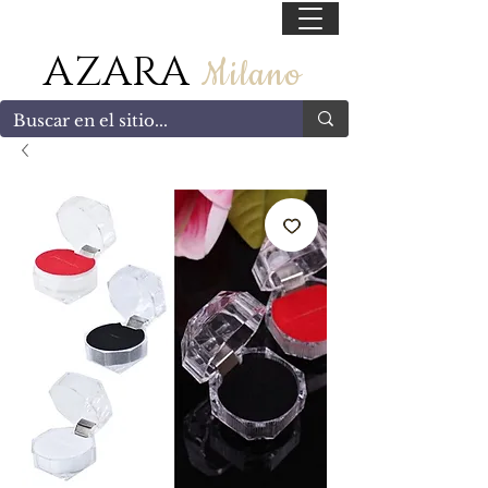
55 47169499
AZARA
Milano