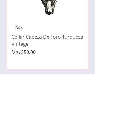
Collar de moda pe
Toro
cristales zirconia
Collar Cabeza De Toro Turquesa
Price
MX$490.00
Vintage
Price
MX$350.00