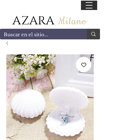
55 47169499
AZARA
Milano