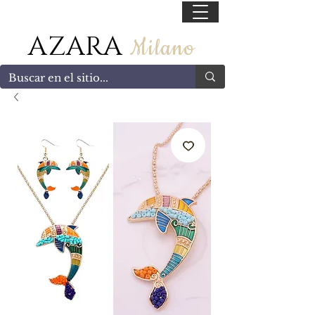
55 47169499
AZARA
Milano