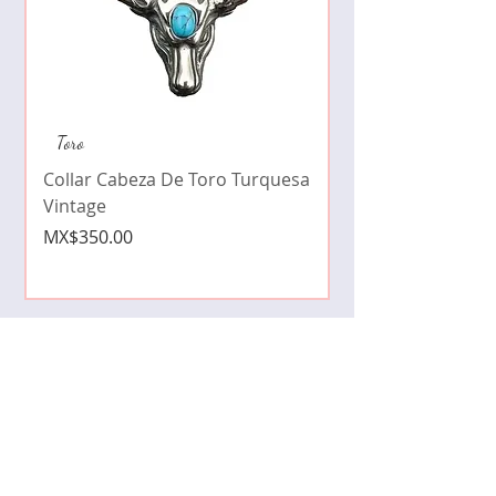
Collar de moda pe
Toro
cristales zirconia
Collar Cabeza De Toro Turquesa
Price
MX$490.00
Vintage
Price
MX$350.00