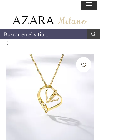
55 47169499
AZARA
Milano