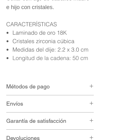
e hijo con cristales.
CARACTERÍSTICAS
Laminado de oro 18K
Cristales zirconia cúbica
Medidas del dije: 2.2 x 3.0 cm
Longitud de la cadena: 50 cm
Métodos de pago
Tarjetas de crédito/débito
Envíos
MercadoPago
Paypal
Envíos nacionales por $90 MXN con
Garantía de satisfacción
Fedex, DHL, UPS y Redpack.
Envíos gratis en compras mayores a
Nuestros productos son fabricados
Devoluciones
$2,000 MXN.