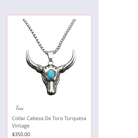
Collar de moda pe
Toro
cristales zirconia
Collar Cabeza De Toro Turquesa
Precio
$490.00
Vintage
Precio
$350.00