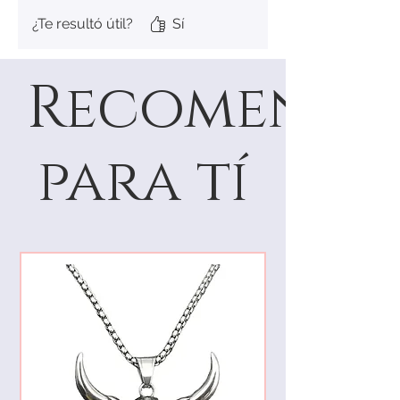
¿Te resultó útil?
Sí
Recomenda
para tí