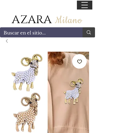
55 47169499
AZARA
Milano