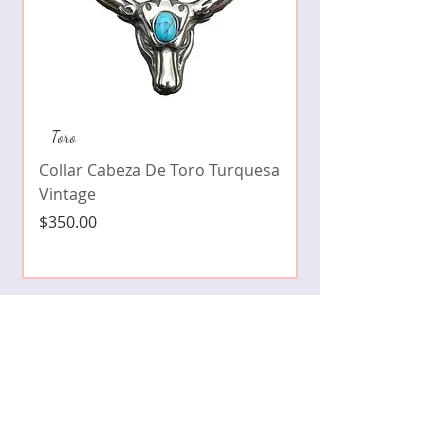
Collar de moda pe
Toro
cristales zirconia
Collar Cabeza De Toro Turquesa
Precio
$490.00
Vintage
Precio
$350.00