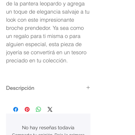
de la pantera leopardo y agrega
un toque de elegancia salvaje a tu
look con este impresionante
broche prendedor. Ya sea como
un regalo para ti misma o para
alguien especial, esta pieza de
joyería se convertirá en un tesoro
preciado en tu colección.
Descripción
Material: acero inoxidable
Cristales zirconia cúbica
Medidas: 2.3 x 4.2 cm
Peso: 11.7 gramos
No hay reseñas todavía
Empaque: bolsita de terciopelo