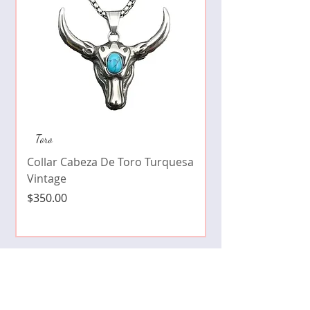
Collar de moda pe
Toro
cristales zirconia
Collar Cabeza De Toro Turquesa
Precio
$490.00
Vintage
Precio
$350.00