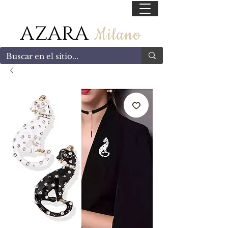
55 47169499
AZARA
Milano