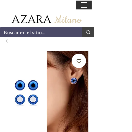
55 47169499
AZARA
Milano