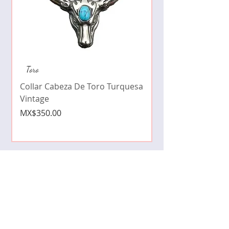
Collar de moda pe
Toro
cristales zirconia
Collar Cabeza De Toro Turquesa
Price
MX$490.00
Vintage
Price
MX$350.00