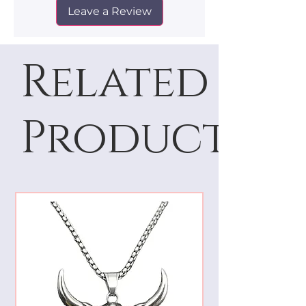
Leave a Review
Related
Products