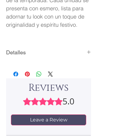
de la temporada. Cada unidad se
presenta con esmero, lista para
adornar tu look con un toque de
originalidad y espíritu festivo.
Detalles
Material: plástico
Medidas: 4.0 x 4.0 cm
Formato de venta: 1 par
Reviews
Empaque: bolsita de terciopelo
5.0
Rated 5 out of 5 stars.
Leave a Review