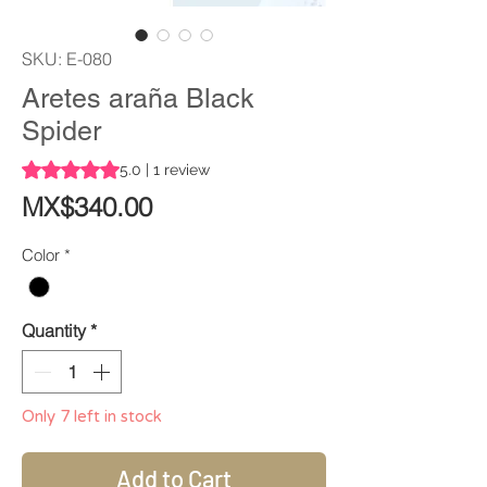
SKU: E-080
Aretes araña Black
Spider
Rating is 5.0 out of five stars based on 1 review
5.0 | 1 review
Price
MX$340.00
Color
*
Quantity
*
Only 7 left in stock
Add to Cart