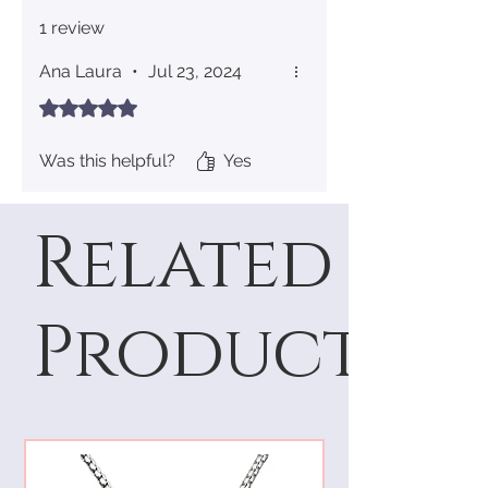
1 review
Ana Laura
•
Jul 23, 2024
Rated 5 out of 5 stars.
Was this helpful?
Yes
Related
Products