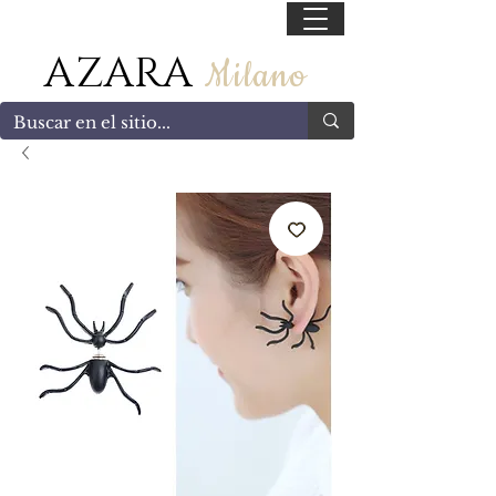
55 47169499
AZARA
Milano