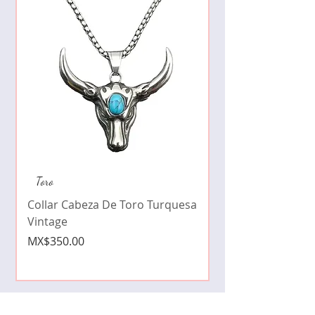
Collar de moda pe
Toro
cristales zirconia
Collar Cabeza De Toro Turquesa
Price
MX$490.00
Vintage
Price
MX$350.00