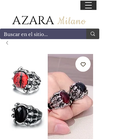
55 47169499
AZARA
Milano