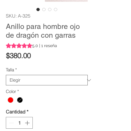
SKU: A-325
Anillo para hombre ojo
de dragón con garras
Según 1 reseña, la calificación es de 5.0 de 5 estrellas
5.0 | 1 reseña
Precio
$380.00
Talla
*
Color
*
Cantidad
*