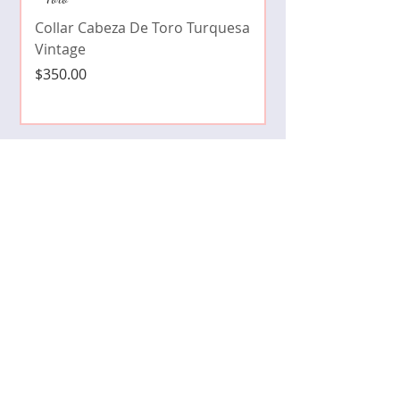
cristales zirconia
Collar Cabeza De Toro Turquesa
Precio
$490.00
Vintage
Precio
$350.00