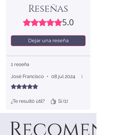
(mm)
Reseñas
5
49.3
15.7
5.0
Obtuvo 5 de 5 estrellas.
6
51.8
16.5
Dejar una reseña
7
54.4
17.3
8
56.9
18.1
1 reseña
9
59.5
18.9
José Francisco
•
08 jul 2024
10
62.1
19.8
Obtuvo 5 de 5 estrellas.
11
64.6
20.6
¿Te resultó útil?
Sí (1)
12
67.2
21.4
Recomenda