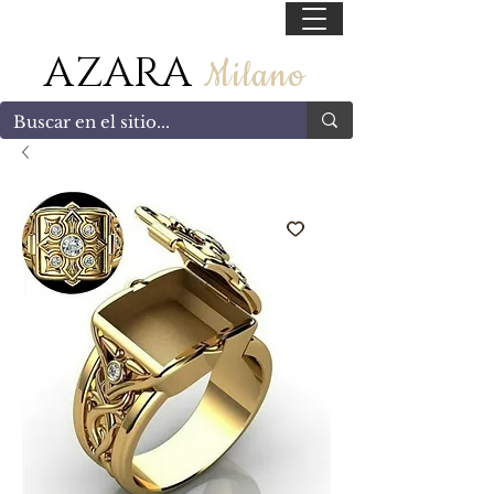
55 47169499
AZARA
Milano