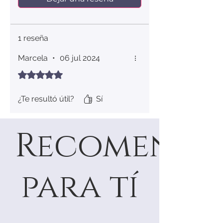
7
54.4
17.3
8
56.9
18.1
1 reseña
9
59.5
18.9
Marcela
•
06 jul 2024
10
62.1
19.8
Obtuvo 5 de 5 estrellas.
11
64.6
20.6
¿Te resultó útil?
Sí
12
67.2
21.4
Recomenda
para tí