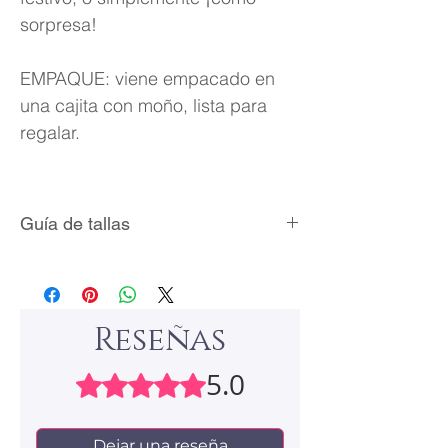
sorpresa!
EMPAQUE: viene empacado en
una cajita con moño, lista para
regalar.
Guía de tallas
Talla
Circunferencia
Diámetro
(mm)
Interno
(mm)
Reseñas
5
49.3
15.7
5.0
Obtuvo 5 de 5 estrellas.
6
51.8
16.5
Dejar una reseña