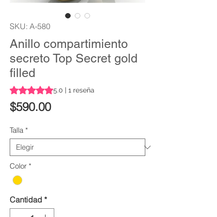
SKU: A-580
Anillo compartimiento
secreto Top Secret gold
filled
Según 1 reseña, la calificación es de 5.0 de 5 estrellas
5.0 | 1 reseña
Precio
$590.00
Talla
*
Color
*
Cantidad
*