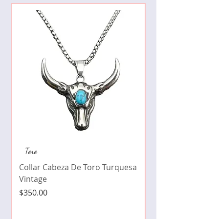
Collar de moda pe
Toro
cristales zirconia
Collar Cabeza De Toro Turquesa
Precio
$490.00
Vintage
Precio
$350.00