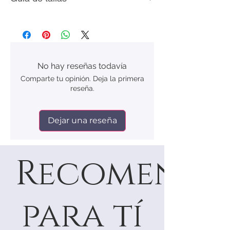
Talla
Circunferencia
Diámetro
(mm)
Interno
(mm)
No hay reseñas todavía
5
49.3
15.7
Comparte tu opinión. Deja la primera
reseña.
6
51.8
16.5
7
54.4
17.3
Dejar una reseña
8
56.9
18.1
Recomenda
9
59.5
18.9
10
62.1
19.8
para tí
11
64.6
20.6