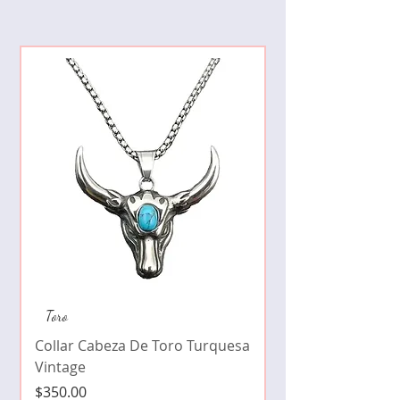
12
67.2
21.4
Collar de moda pe
Toro
cristales zirconia
Collar Cabeza De Toro Turquesa
Precio
$490.00
Vintage
Precio
$350.00