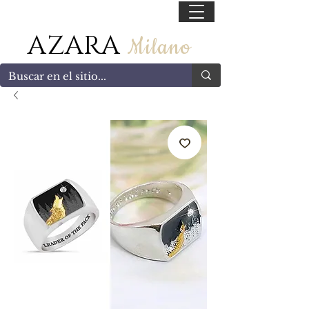
55 47169499
AZARA
Milano