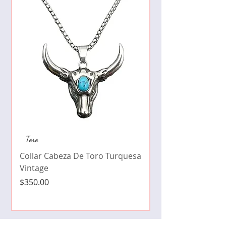
Collar de moda pe
Toro
cristales zirconia
Collar Cabeza De Toro Turquesa
Precio
$490.00
Vintage
Precio
$350.00