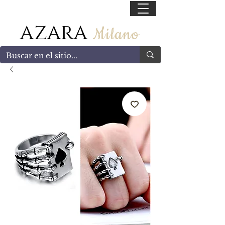
55 47169499
AZARA
Milano