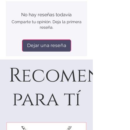
(mm)
No hay reseñas todavía
5
49.3
15.7
Comparte tu opinión. Deja la primera
reseña.
6
51.8
16.5
7
54.4
17.3
Dejar una reseña
8
56.9
18.1
Recomenda
9
59.5
18.9
10
62.1
19.8
para tí
11
64.6
20.6
12
67.2
21.4