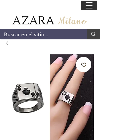
55 47169499
AZARA
Milano