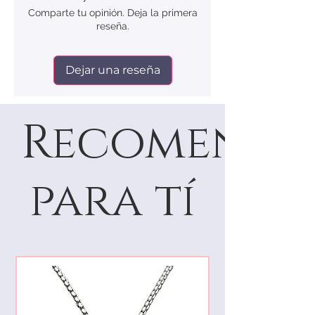
5
49.3
15.7
Comparte tu opinión. Deja la primera
reseña.
6
51.8
16.5
7
54.4
17.3
Dejar una reseña
8
56.9
18.1
Recomenda
9
59.5
18.9
10
62.1
19.8
para tí
11
64.6
20.6
12
67.2
21.4