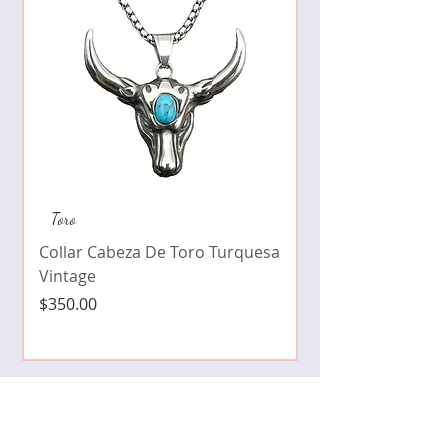
Collar de moda pe
Toro
cristales zirconia
Collar Cabeza De Toro Turquesa
Precio
$490.00
Vintage
Precio
$350.00