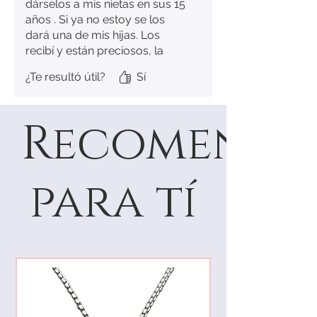
dárselos a mis nietas en sus 15
años . Si ya no estoy se los
dará una de mis hijas. Los
recibí y están preciosos, la
piedra brilla hermoso, no se ve
¿Te resultó útil?
Sí
corriente, se ve de calidad.
Además todo viene muy buen
envuelto y vienen en una cajita
Recomenda
de muy buena presentación.
Quede muy satisfecha y si a
eso agregamos que llegaron
un poco antes de lo esperado.
para tí
Altamente recomendable! Le
calificó con un 10.