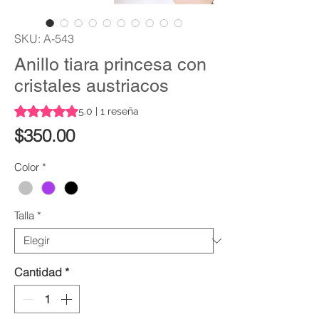
SKU: A-543
Anillo tiara princesa con
cristales austriacos
Según 1 reseña, la calificación es de 5.0 de 5 estrellas
5.0 | 1 reseña
Precio
$350.00
Color
*
Talla
*
Cantidad
*