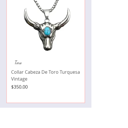
Collar de moda pe
Toro
cristales zirconia
Collar Cabeza De Toro Turquesa
Precio
$490.00
Vintage
Precio
$350.00