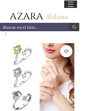
55 47169499
AZARA
Milano