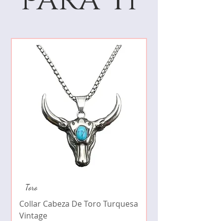
Collar de moda pe
Toro
cristales zirconia
Collar Cabeza De Toro Turquesa
Precio
$490.00
Vintage