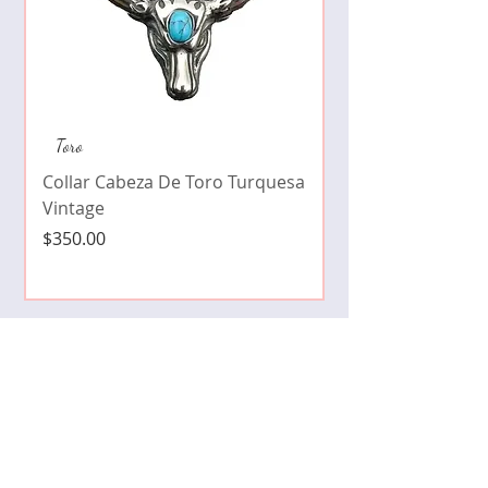
Collar de moda pe
Toro
cristales zirconia
Collar Cabeza De Toro Turquesa
Precio
$490.00
Vintage
Precio
$350.00