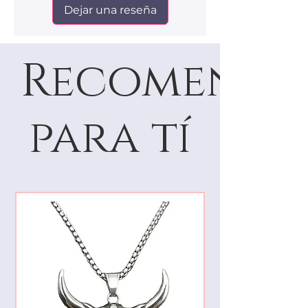
Dejar una reseña
Recomenda
para tí