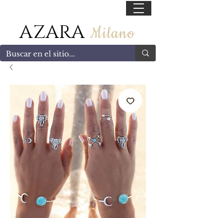
55 47169499
AZARA
Milano