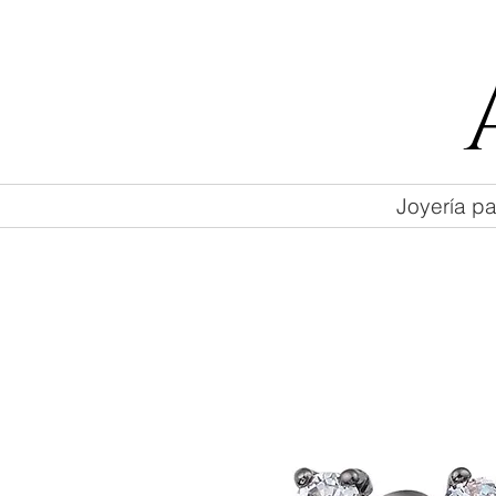
55 47169499
Joyería pa