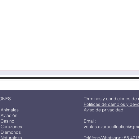
Vista rápida
ONES
Términos y condiciones de
Políticas de cambios y dev
 Animales
Aviso de privacidad
 Aviación
 Casino
Email:
 Corazones
ventas.azaracollection@gm
 Diamonds
 Naturaleza
Teléfono/Whatsapp: 55 471