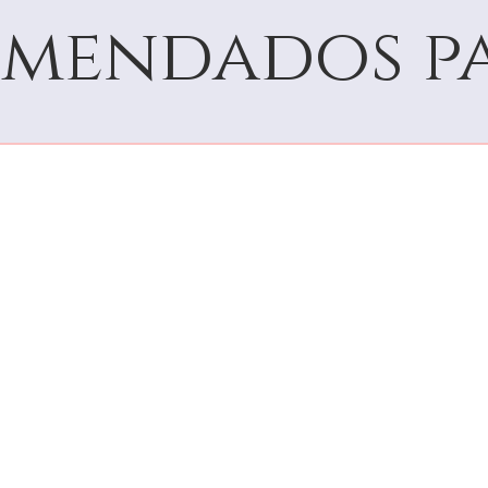
mendados pa
12