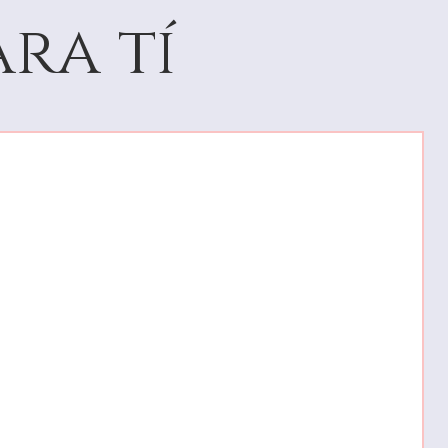
ra tí
67.2
21.4