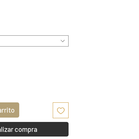
io
arrito
lizar compra