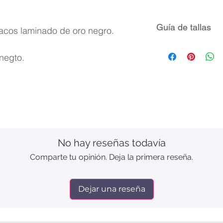
Guía de tallas
triacos laminado de oro negro.
Talla
 negto.
5
6
7
No hay reseñas todavía
8
Comparte tu opinión. Deja la primera reseña.
9
Dejar una reseña
10
11