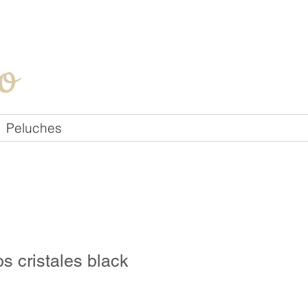
Iniciar sesión
o
Peluches
os cristales black