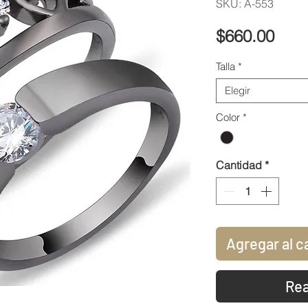
SKU: A-553
Prec
$660.00
Talla
*
Elegir
Color
*
Cantidad
*
Agregar al c
Rea