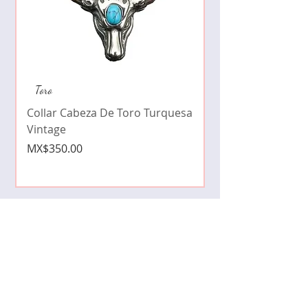
Collar de moda pe
Toro
cristales zirconia
Collar Cabeza De Toro Turquesa
Price
MX$490.00
Vintage
Price
MX$350.00