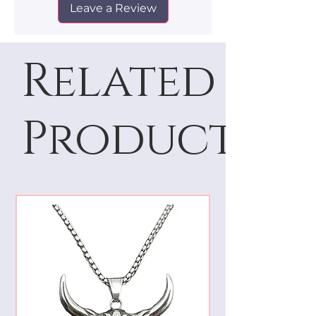
Leave a Review
Related
Products