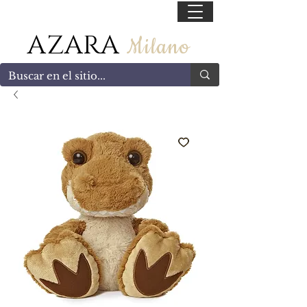
55 47169499
AZARA
Milano