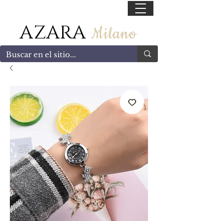
55 47169499
AZARA
Milano