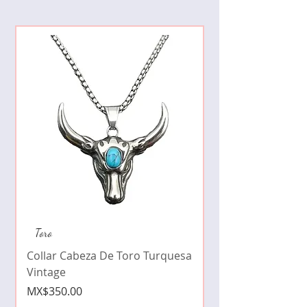
Collar de moda pe
Toro
cristales zirconia
Collar Cabeza De Toro Turquesa
Price
MX$490.00
Vintage
Price
MX$350.00