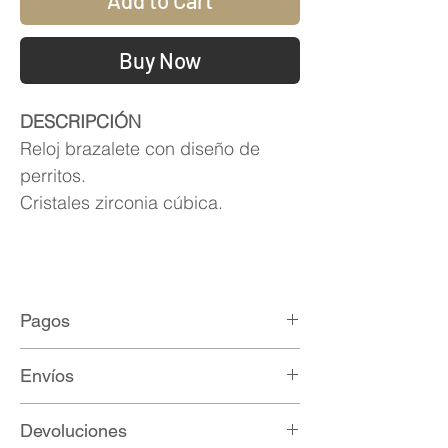
Add to Cart
Buy Now
DESCRIPCIÓN
Reloj brazalete con diseño de
perritos.
Cristales zirconia cúbica.
Pagos
Métodos de pago:
Envíos
Paypal
Mercadopago
Ofrecemos envío gratis a todo México.
Devoluciones
Transferencia bancaria