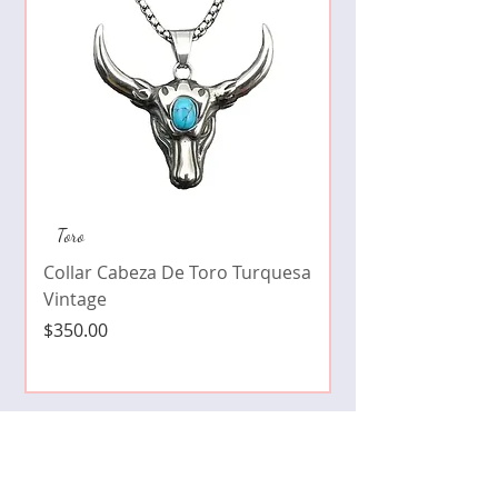
Collar de moda pe
Toro
cristales zirconia
Collar Cabeza De Toro Turquesa
Precio
$490.00
Vintage
Precio
$350.00