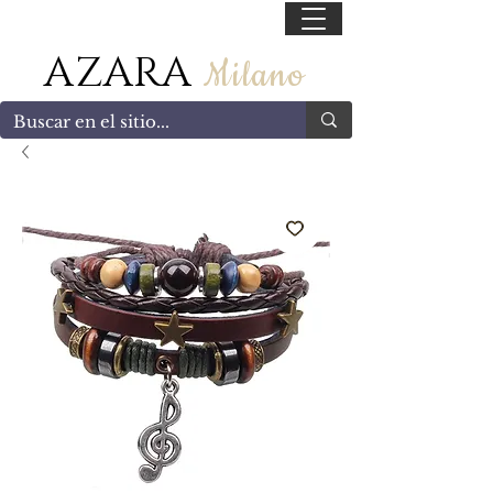
55 47169499
AZARA
Milano