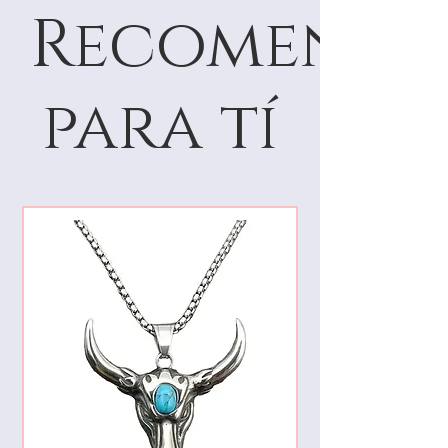
Recomenda
para tí