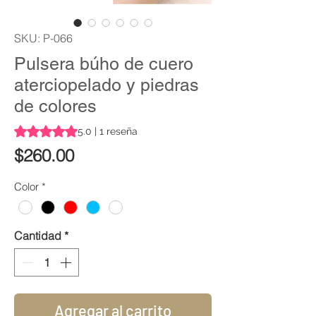
SKU: P-066
Pulsera búho de cuero
aterciopelado y piedras
de colores
Según 1 reseña, la calificación es de 5.0 de 5 estrellas
5.0 | 1 reseña
Precio
$260.00
Color
*
Cantidad
*
Agregar al carrito