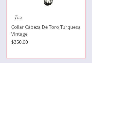
Collar de moda pe
Toro
cristales zirconia
Collar Cabeza De Toro Turquesa
Precio
$490.00
Vintage
Precio
$350.00