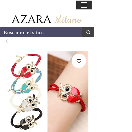
55 47169499
AZARA
Milano