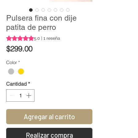
Pulsera fina con dije
patita de perro
Según 1 reseña, la calificación es de 5.0 de 5 estrellas
5.0 | 1 reseña
Precio
$299.00
Color
*
Cantidad
*
Agregar al carrito
Realizar compra