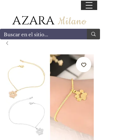
55 47169499
AZARA
Milano