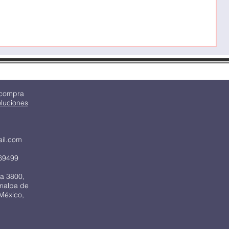
 compra
oluciones
ail.com
69499
a 3800,
imalpa de
México,