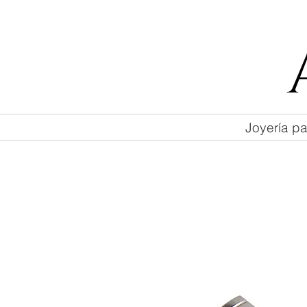
55 47169499
Joyería pa