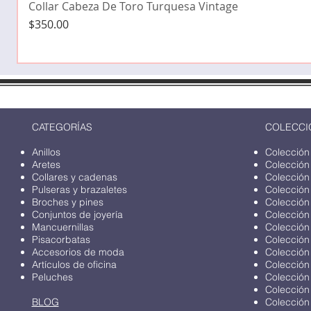
Collar Cabeza De Toro Turquesa Vintage
Precio
$350.00
CATEGORÍAS
COLECCI
Anillos
Colección
Aretes
Colección
Collares y cadenas
Colección
Pulseras y brazaletes
Colección
Broches y pines
Colección
Conjuntos de joyería
Colección
Mancuernillas
Colección
Pisacorbatas
Colección
Accesorios de moda
Colección
Artículos de oficina
Colección
Peluches
Colección
Colección
BLOG
Colección 