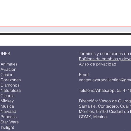
ONES
Términos y condiciones de
Políticas de cambios y dev
 Animales
Aviso de privacidad
 Aviación
 Casino
Email:
 Corazones
ventas.azaracollection@gm
 Diamonds
 Naturaleza
Teléfono/Whatsapp: 55 471
 Ciencia
 Mickey
Dirección: Vasco de Quirog
 Música
Santa Fe, Contadero, Cuaj
 Navidad
Morelos, 05100 Ciudad de 
 Princess
CDMX, México
 Star Wars
Twilight