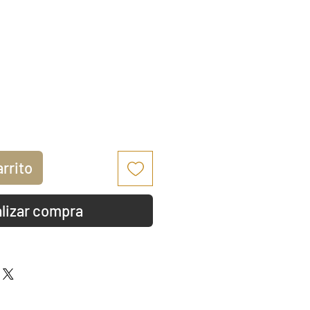
io
arrito
lizar compra