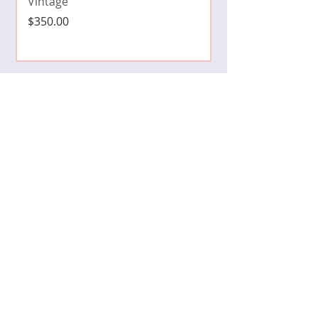
Vintage
Precio
$350.00