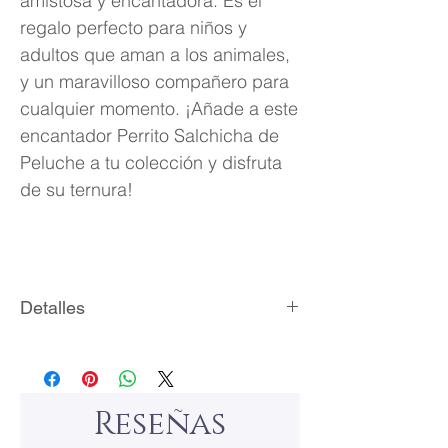
amistosa y encantadora. Es el
regalo perfecto para niños y
adultos que aman a los animales,
y un maravilloso compañero para
cualquier momento. ¡Añade a este
encantador Perrito Salchicha de
Peluche a tu colección y disfruta
de su ternura!
Detalles
Hermoso perrito de peluche
salchicha.
Marca: Aurrora World.
Reseñas
Modelo: Vienna.
Medidas: 22 cm de largo.