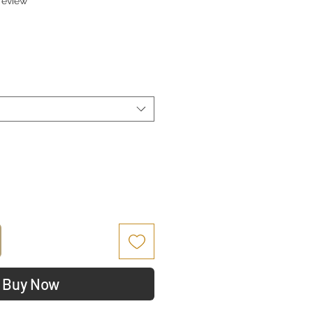
 review
rice
Buy Now