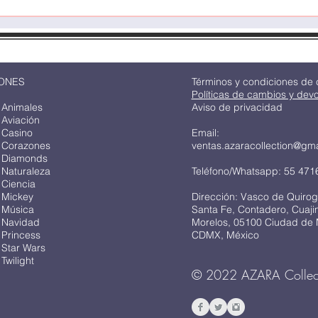
ONES
Términos y condiciones de
Políticas de cambios y dev
 Animales
Aviso de privacidad
 Aviación
 Casino
Email:
 Corazones
ventas.azaracollection@gm
 Diamonds
 Naturaleza
Teléfono/Whatsapp: 55 471
 Ciencia
 Mickey
Dirección: Vasco de Quirog
 Música
Santa Fe, Contadero, Cuaj
 Navidad
Morelos, 05100 Ciudad de 
 Princess
CDMX, México
 Star Wars
Twilight
© 2022 AZARA Collec