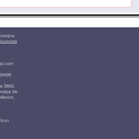
 compra
oluciones
ail.com
69499
a 3800,
imalpa de
México,
tion