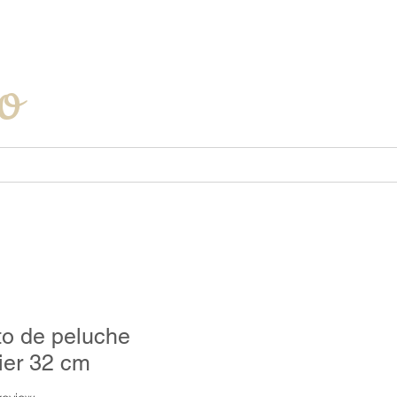
Iniciar sesión
o
to de peluche
rier 32 cm
f five stars based on 1 review