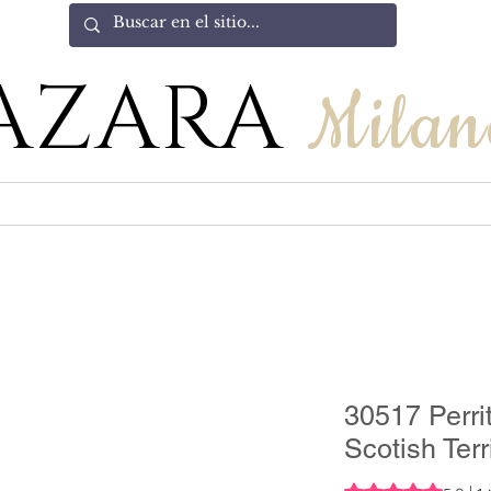
AZARA
Milan
30517 Perri
Scotish Ter
Rating is 5.0 out o