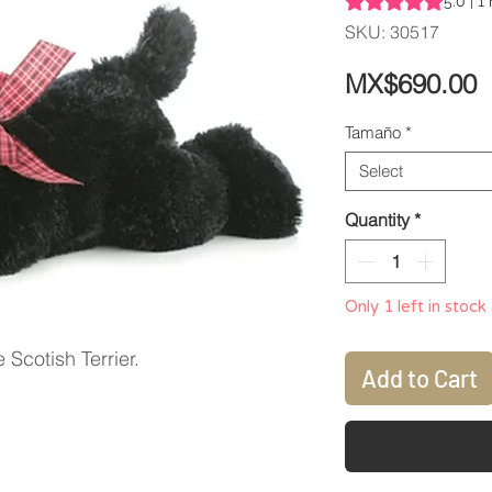
5.0 | 1
SKU: 30517
P
MX$690.00
Tamaño
*
Select
Quantity
*
Only 1 left in stock
 Scotish Terrier.
Add to Cart