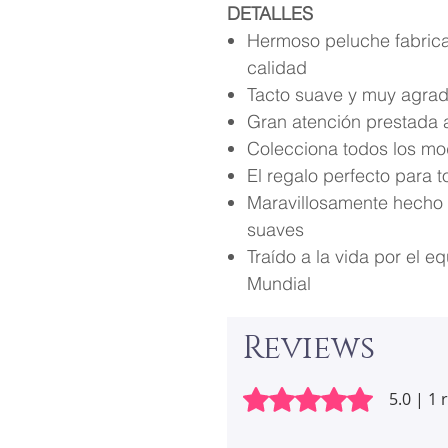
DETALLES
Hermoso peluche fabrica
calidad
Tacto suave y muy agra
Gran atención prestada a
Colecciona todos los mo
El regalo perfecto para 
Maravillosamente hecho
suaves
Traído a la vida por el 
Mundial
Reviews
Rated 5 out of 5 stars.
5.0 | 1 