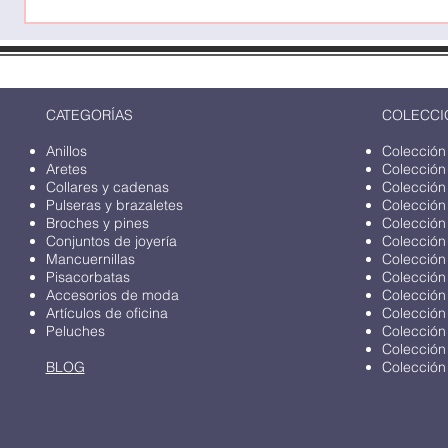
CATEGORÍAS
COLECCI
Anillos
Colección
Aretes
Colección
Collares y cadenas
Colección
Pulseras y brazaletes
Colección
Broches y pines
Colección
Conjuntos de joyería
Colección
Mancuernillas
Colección
Pisacorbatas
Colección
Accesorios de moda
Colección
Artículos de oficina
Colección
Peluches
Colección
Colección
BLOG
Colección 