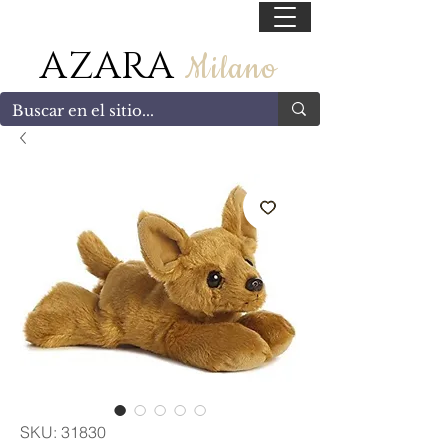
55 47169499
AZARA
Milano
SKU: 31830