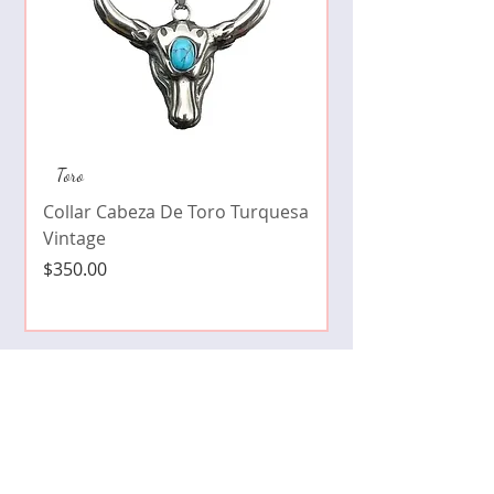
Collar de moda pe
Toro
cristales zirconia
Collar Cabeza De Toro Turquesa
Precio
$490.00
Vintage
Precio
$350.00