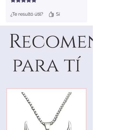
¿Te resultó útil?
Sí
Recomenda
para tí