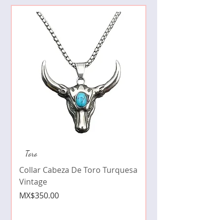
Collar de moda pe
Toro
cristales zirconia
Collar Cabeza De Toro Turquesa
Price
MX$490.00
Vintage
Price
MX$350.00