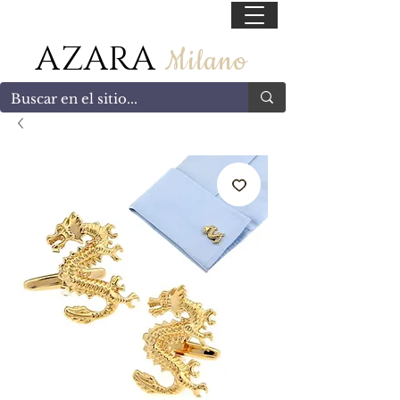
55 47169499
AZARA
Milano