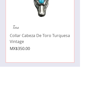
Collar de moda pe
Toro
cristales zirconia
Collar Cabeza De Toro Turquesa
Price
MX$490.00
Vintage
Price
MX$350.00