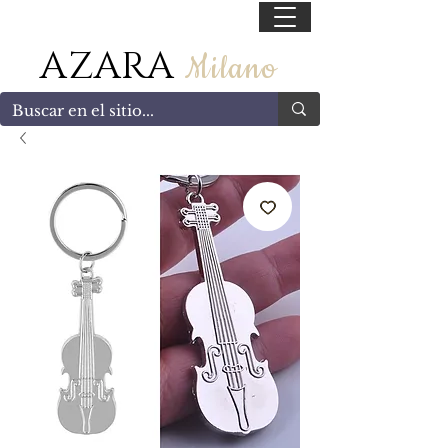
55 47169499
AZARA
Milano