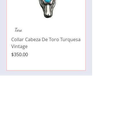
Collar de moda pe
Toro
cristales zirconia
Collar Cabeza De Toro Turquesa
Precio
$490.00
Vintage
Precio
$350.00