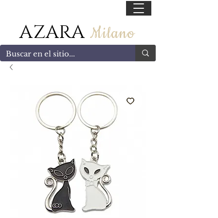
55 47169499
AZARA
Milano