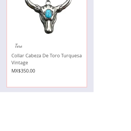
Collar de moda pe
Toro
cristales zirconia
Collar Cabeza De Toro Turquesa
Price
MX$490.00
Vintage
Price
MX$350.00