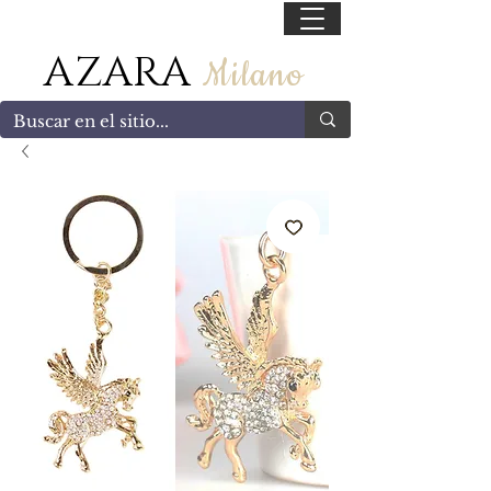
55 47169499
AZARA
Milano