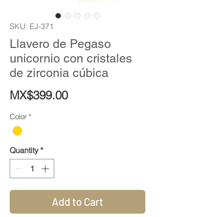
SKU: EJ-371
Llavero de Pegaso
unicornio con cristales
de zirconia cúbica
Price
MX$399.00
Color
*
Quantity
*
Add to Cart