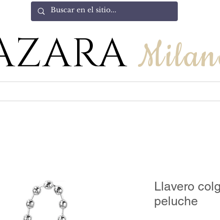
AZARA
Milan
Llavero col
peluche