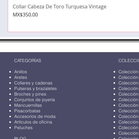
Collar Cabeza De Toro Turquesa Vintage
Price
MX$350.00
CATEGORÍAS
COLECCI
Anillos
Colección
Aretes
Colección
Collares y cadenas
Colección
Pulseras y brazaletes
Colección
Broches y pines
Colección
Conjuntos de joyería
Colección
Mancuernillas
Colección
Pisacorbatas
Colección
Accesorios de moda
Colección
Artículos de oficina
Colección
Peluches
Colección
Colección
BLOG
Colección 