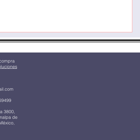
P
M
 compra
oluciones
ail.com
69499
a 3800,
imalpa de
México,