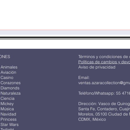
ONES
Términos y condiciones de
Políticas de cambios y dev
 Animales
Aviso de privacidad
 Aviación
 Casino
Email:
 Corazones
ventas.azaracollection@gm
 Diamonds
 Naturaleza
Teléfono/Whatsapp: 55 471
 Ciencia
 Mickey
Dirección: Vasco de Quirog
 Música
Santa Fe, Contadero, Cuaj
 Navidad
Morelos, 05100 Ciudad de 
 Princess
CDMX, México
 Star Wars
Twilight