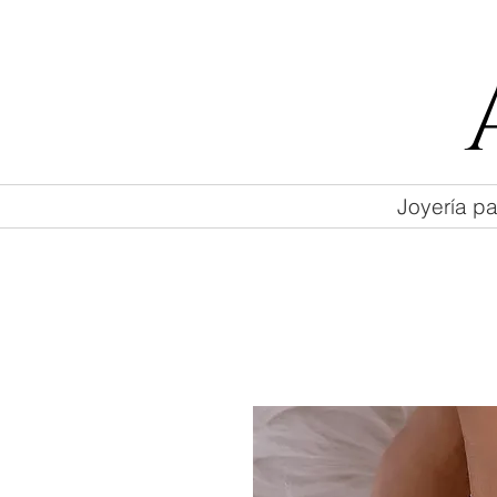
55 47169499
Joyería pa