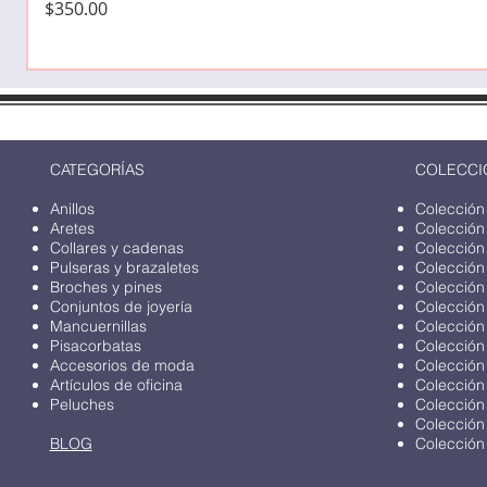
Precio
$350.00
CATEGORÍAS
COLECCI
Anillos
Colección
Aretes
Colección
Collares y cadenas
Colección
Pulseras y brazaletes
Colección
Broches y pines
Colección
Conjuntos de joyería
Colección
Mancuernillas
Colección
Pisacorbatas
Colección
Accesorios de moda
Colección
Artículos de oficina
Colección
Peluches
Colección
Colección
BLOG
Colección 