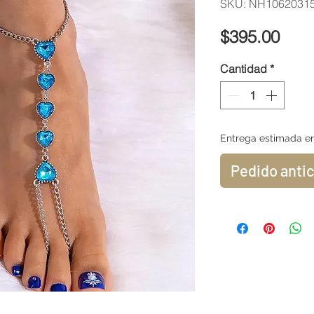
SKU: NH1062031
Prec
$395.00
Cantidad
*
Entrega estimada en
Pedido anti