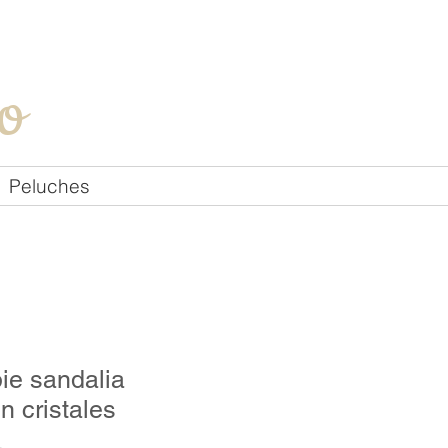
Iniciar sesión
o
Peluches
pie sandalia
n cristales