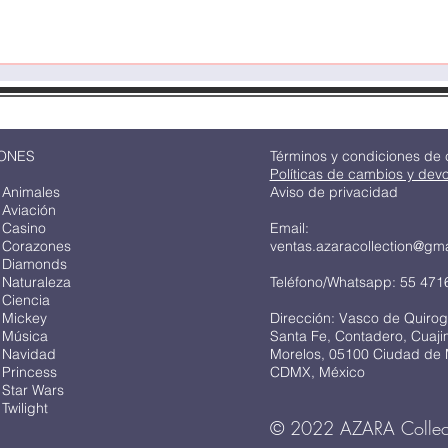
ONES
Términos y condiciones de
Políticas de cambios y dev
 Animales
Aviso de privacidad
 Aviación
 Casino
Email:
 Corazones
ventas.azaracollection@gm
 Diamonds
 Naturaleza
Teléfono/Whatsapp: 55 471
 Ciencia
 Mickey
Dirección: Vasco de Quirog
 Música
Santa Fe, Contadero, Cuaj
 Navidad
Morelos, 05100 Ciudad de 
 Princess
CDMX, México
 Star Wars
Twilight
© 2022 AZARA Collec