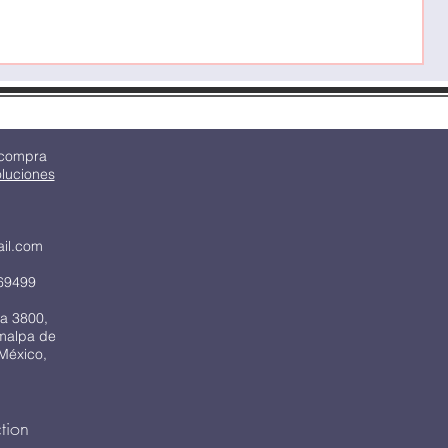
 compra
oluciones
ail.com
69499
a 3800,
imalpa de
México,
tion