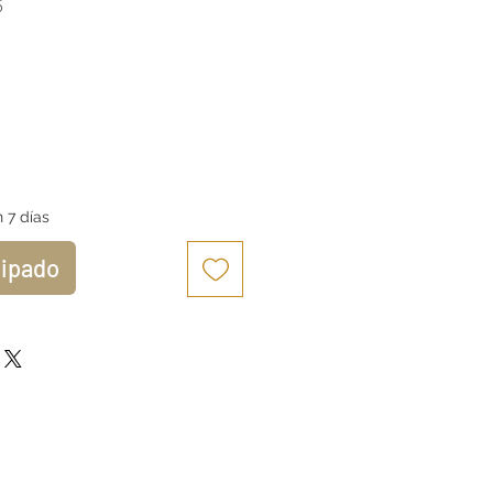
5
io
 7 días
cipado