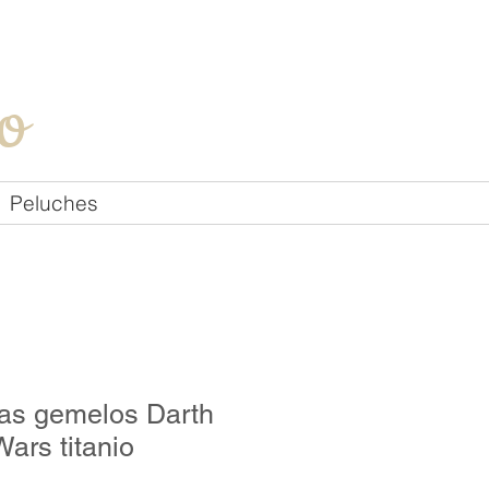
Iniciar sesión
o
Peluches
las gemelos Darth
Wars titanio