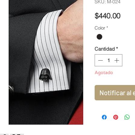
SKU: M-024
Prec
$440.00
Color
*
Cantidad
*
Agotado
Notificar al