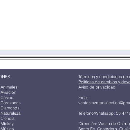
Vista rápida
ONES
Términos y condiciones de
Políticas de cambios y dev
 Animales
Aviso de privacidad
 Aviación
 Casino
Email:
 Corazones
ventas.azaracollection@gm
 Diamonds
 Naturaleza
Teléfono/Whatsapp: 55 471
 Ciencia
 Mickey
Dirección: Vasco de Quirog
 Música
Santa Fe, Contadero, Cuaj