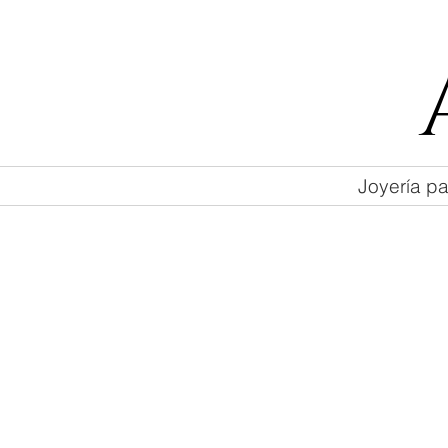
55 47169499
Joyería pa