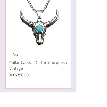
Collar de moda pe
Toro
cristales zirconia
Collar Cabeza De Toro Turquesa
Price
MX$490.00
Vintage
Price
MX$350.00