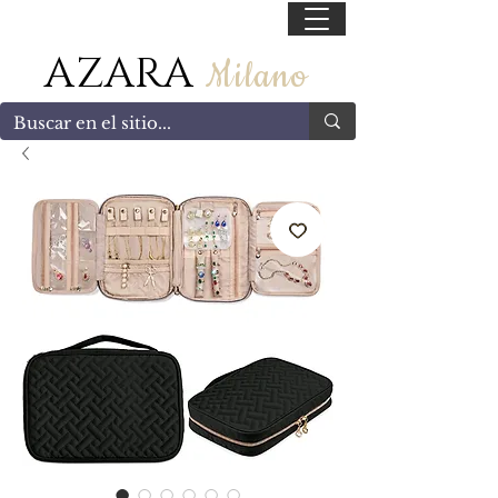
55 47169499
AZARA
Milano