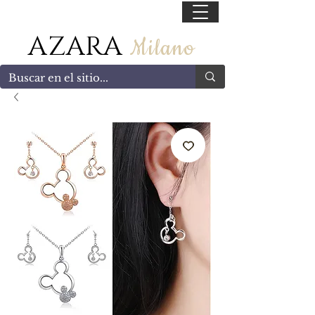
55 47169499
AZARA
Milano