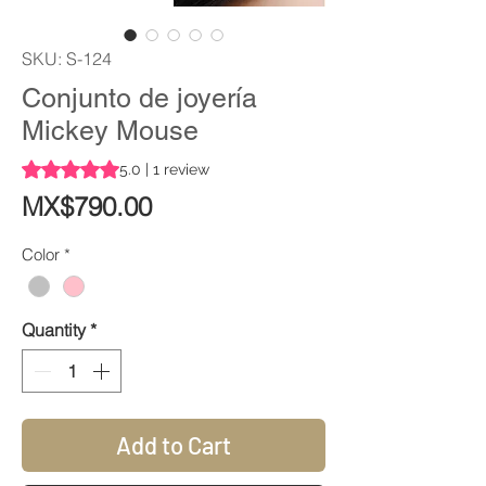
SKU: S-124
Conjunto de joyería
Mickey Mouse
Rating is 5.0 out of five stars based on 1 review
5.0 | 1 review
Price
MX$790.00
Color
*
Quantity
*
Add to Cart