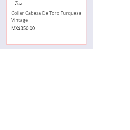
Collar de moda pe
Toro
cristales zirconia
Collar Cabeza De Toro Turquesa
Price
MX$490.00
Vintage
Price
MX$350.00