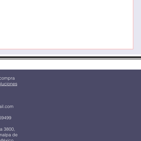
C
P
M
 compra
oluciones
ail.com
69499
a 3800,
imalpa de
México,