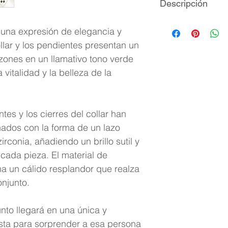
Descripción
Laminado de o
s una expresión de elegancia y
Cristales zircon
ollar y los pendientes presentan un
Medidas del col
ones en un llamativo tono verde
Medidas de los 
vitalidad y la belleza de la
Longitud de la
extensible
Empaque: cajita
es y los cierres del collar han
ados con la forma de un lazo
rconia, añadiendo un brillo sutil y
 cada pieza. El material de
a un cálido resplandor que realza
onjunto.
nto llegará en una única y
ista para sorprender a esa persona