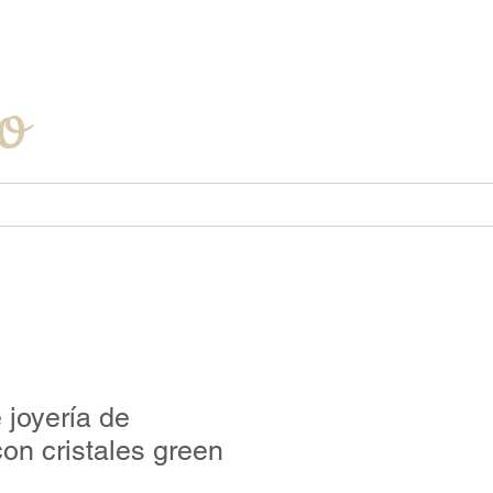
Iniciar sesión
o
 joyería de
on cristales green