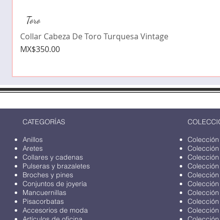
Toro
Collar Cabeza De Toro Turquesa Vintage
Price
MX$350.00
CATEGORÍAS
COLECCI
Anillos
Colección
Aretes
Colección
Collares y cadenas
Colección
Pulseras y brazaletes
Colección
Broches y pines
Colección
Conjuntos de joyería
Colección
Mancuernillas
Colección
Pisacorbatas
Colección
Accesorios de moda
Colección
Artículos de oficina
Colección