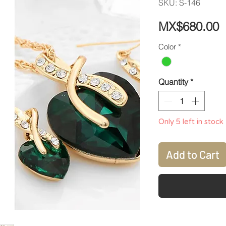
SKU: S-146
P
MX$680.00
Color
*
Quantity
*
Only 5 left in stock
Add to Cart