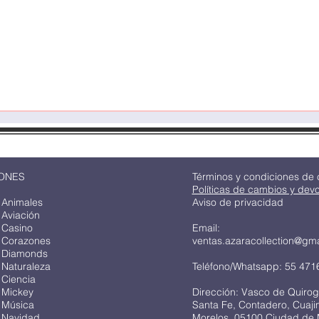
Quick View
ONES
Términos y condiciones de
Políticas de cambios y dev
 Animales
Aviso de privacidad
 Aviación
 Casino
Email:
 Corazones
ventas.azaracollection@gm
 Diamonds
 Naturaleza
Teléfono/Whatsapp: 55 471
 Ciencia
 Mickey
Dirección: Vasco de Quirog
 Música
Santa Fe, Contadero, Cuaj
 Navidad
Morelos, 05100 Ciudad de 