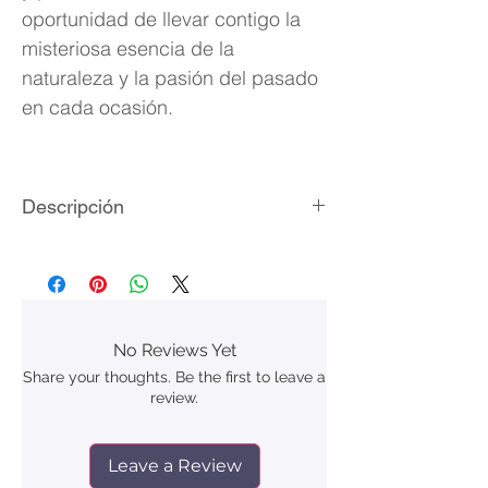
oportunidad de llevar contigo la
misteriosa esencia de la
naturaleza y la pasión del pasado
en cada ocasión.
Descripción
Laminado de plata vintage
Piedras naturales ruby
Medidas del colgante: 2.8 x 5.5 cm
Medidas de los aretes: 1.3 x 4.2 cm
No Reviews Yet
Longitud de la cadena: 53 cm + 5
Share your thoughts. Be the first to leave a
cm extensible
review.
Longitud de la pulsera: 17.5 cm
Peso aproximado del conjunto: 40.5
g
Leave a Review
Empaque: cajita de regalo