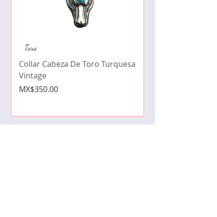
Collar de moda pe
Toro
cristales zirconia
Collar Cabeza De Toro Turquesa
Price
MX$490.00
Vintage
Price
MX$350.00