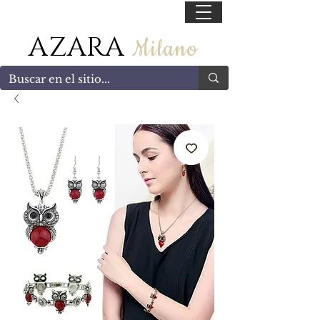
55 47169499
AZARA
Milano